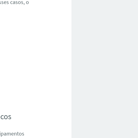
sses casos, o
icos
quipamentos