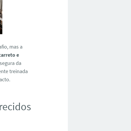
fio, mas a
carreto e
 segura da
ente treinada
acto.
erecidos