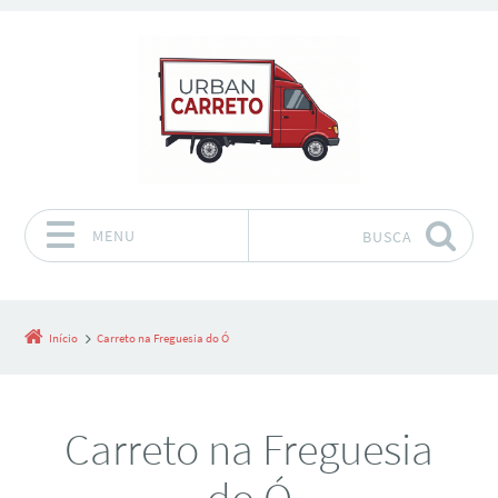
MENU
BUSCA
Pular para o conteúdo
Início
Carreto na Freguesia do Ó
Carreto na Freguesia
do Ó