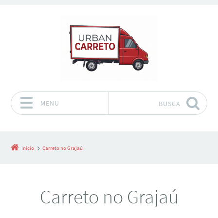
MENU
BUSCA
Pular para o conteúdo
Início
Carreto no Grajaú
Carreto no Grajaú