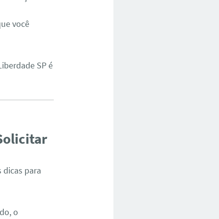
 que você
 Liberdade SP é
olicitar
s dicas para
do, o