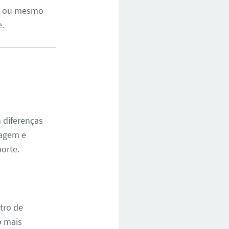
ro ou mesmo
e.
 diferenças
tagem e
orte.
tro de
o mais