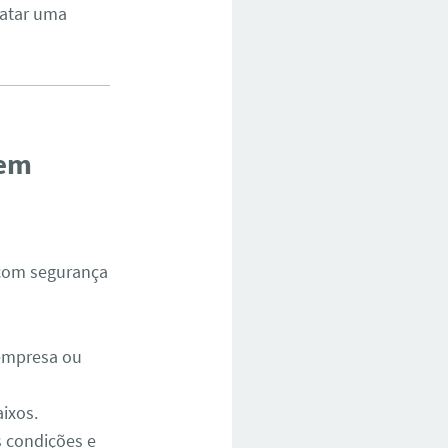
ratar uma
 em
 com segurança
 empresa ou
ixos.
s condições e