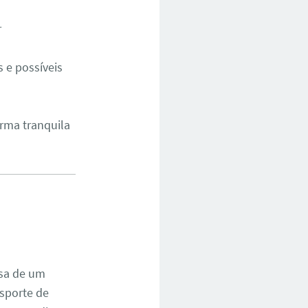
r
 e possíveis
orma tranquila
isa de um
nsporte de