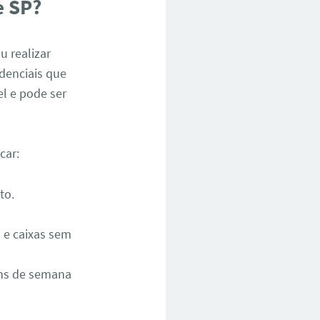
e SP?
u realizar
denciais que
l e pode ser
car:
to.
 e caixas sem
ins de semana