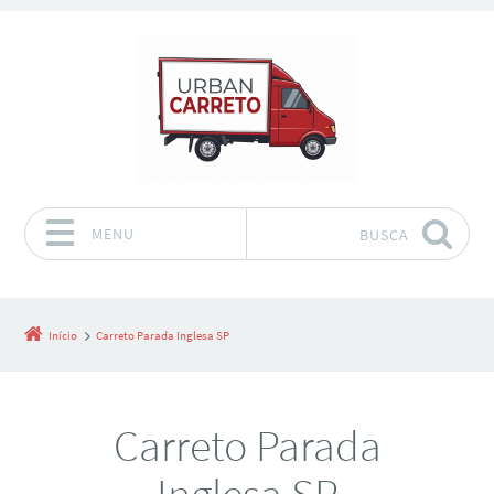
MENU
BUSCA
Pular para o conteúdo
Início
Carreto Parada Inglesa SP
Carreto Parada
Inglesa SP