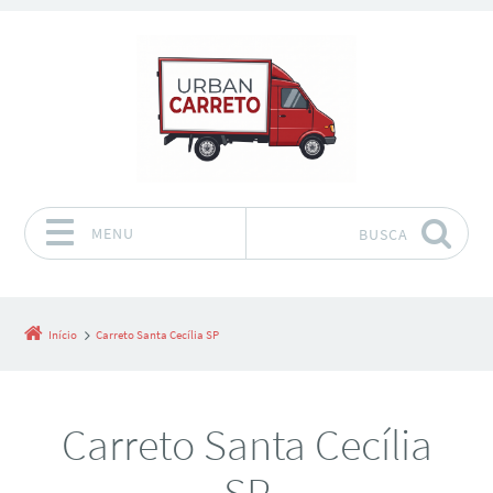
MENU
BUSCA
Pular para o conteúdo
Início
Carreto Santa Cecília SP
Carreto Santa Cecília
SP