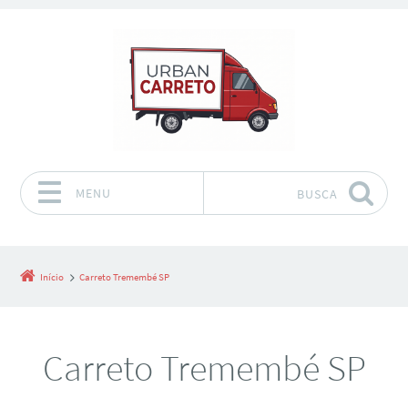
MENU
BUSCA
Pular para o conteúdo
Início
Carreto Tremembé SP
Carreto Tremembé SP