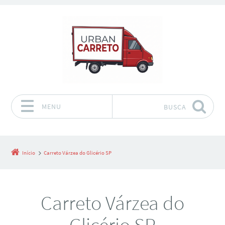
MENU
BUSCA
Pular para o conteúdo
Início
Carreto Várzea do Glicério SP
Carreto Várzea do
Glicério SP