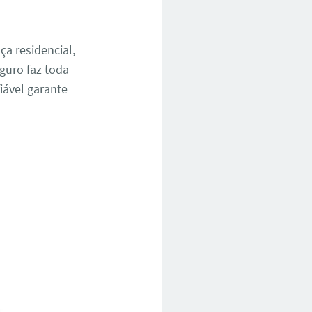
a residencial,
guro faz toda
iável garante