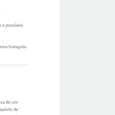
r
 e possíveis
orma tranquila
isa de um
nsporte de