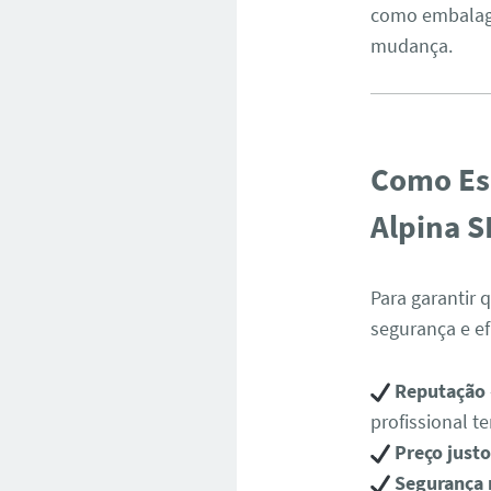
como embalage
mudança.
Como Esc
Alpina S
Para garantir
segurança e ef
Reputação
profissional 
Preço just
Segurança 