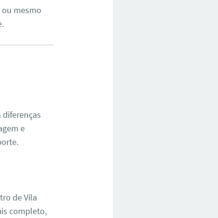
ro ou mesmo
e.
 diferenças
tagem e
orte.
ro de Vila
ais completo,