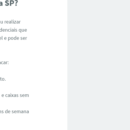
a SP?
u realizar
denciais que
l e pode ser
acar:
to.
 e caixas sem
ins de semana