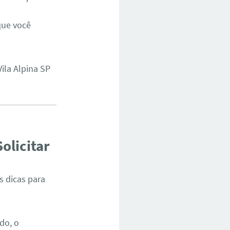
 que você
Vila Alpina SP
olicitar
s dicas para
do, o