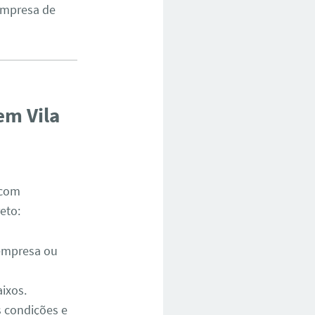
empresa de
em Vila
 com
eto:
 empresa ou
ixos.
s condições e