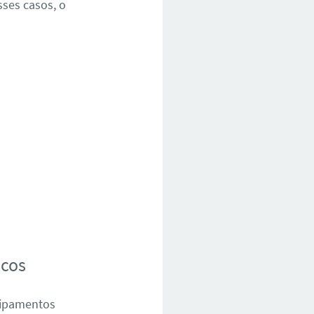
sses casos, o
icos
quipamentos