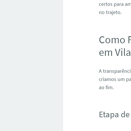
certos para am
no trajeto.
Como F
em Vila
A transparênci
criamos um pa
ao fim.
Etapa de