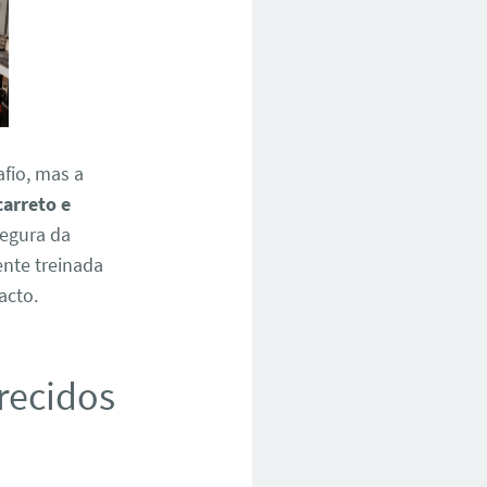
fio, mas a
carreto e
segura da
ente treinada
acto.
erecidos