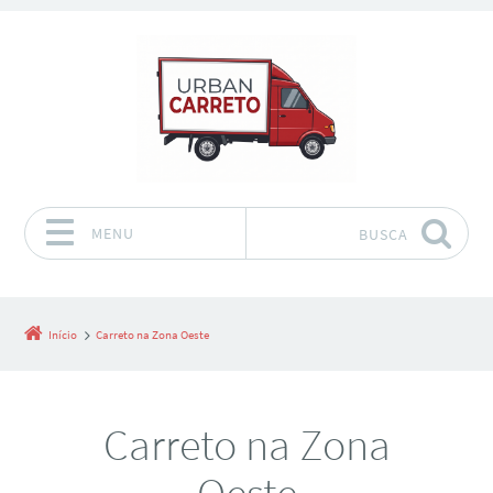
MENU
BUSCA
Pular para o conteúdo
Início
Carreto na Zona Oeste
Carreto na Zona
Oeste